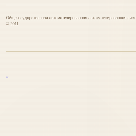
Общегосударственная автоматизированная автоматизированная сист
© 2011
курс excel