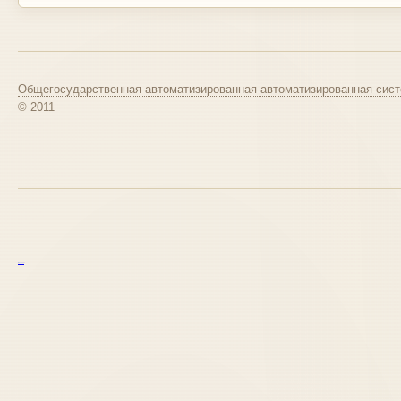
Общегосударственная автоматизированная автоматизированная сист
© 2011
курс excel