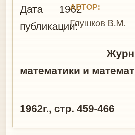
АВТОР:
Дата
1962
Глушков В.М.
публикации:
Журнал вычи
математики и матема
Том 2, N3
1962г., стр. 459-466