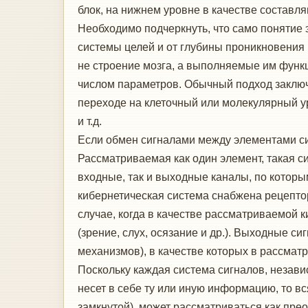
блок, на нижнем уровне в качестве состав
Необходимо подчеркнуть, что само понятие
системы целей и от глубины проникновения 
не строение мозга, а выполняемые им функц
числом параметров. Обычный подход заключ
переходе на клеточный или молекулярный ур
и т.д.
Если обмен сигналами между элементами си
Рассматриваемая как один элемент, такая с
входные, так и выходные каналы, по которы
кибернетическая система снабжена рецепто
случае, когда в качестве рассматриваемой 
(зрение, слух, осязание и др.). Выходные 
механизмов), в качестве которых в рассмат
Поскольку каждая система сигналов, незав
несет в себе ту или иную информацию, то в
замкнутой), может рассматриваться как пр