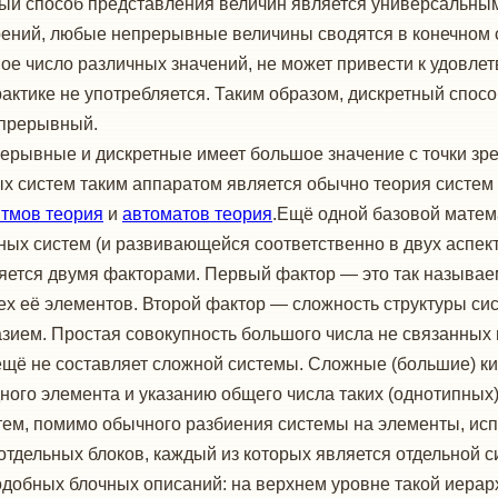
ный способ представления величин является универсальным
ений, любые непрерывные величины сводятся в конечном с
 число различных значений, не может привести к удовлетв
рактике не употребляется. Таким образом, дискретный спос
епрерывный.
ерывные и дискретные имеет большое значение с точки зре
ых систем таким аппаратом является обычно теория сист
итмов теория
и
автоматов теория
.Ещё одной базовой матема
вных систем (и развивающейся соответственно в двух аспек
ется двумя факторами. Первый фактор — это так называем
ех её элементов. Второй фактор — сложность структуры 
азием. Простая совокупность большого числа не связанны
 ещё не составляет сложной системы. Сложные (большие) к
ого элемента и указанию общего числа таких (однотипных)
тем, помимо обычного разбиения системы на элементы, исп
отдельных блоков, каждый из которых является отдельной 
добных блочных описаний: на верхнем уровне такой иерарх