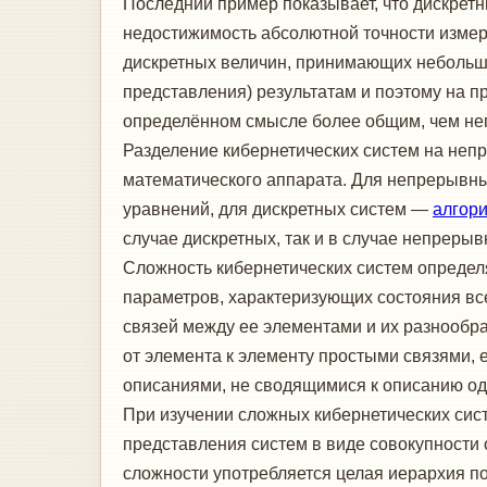
Последний пример показывает, что дискрет
недостижимость абсолютной точности измер
дискретных величин, принимающих небольшое
представления) результатам и поэтому на п
определённом смысле более общим, чем н
Разделение кибернетических систем на непр
математического аппарата. Для непрерывн
уравнений, для дискретных систем —
алгор
случае дискретных, так и в случае непреры
Сложность кибернетических систем определя
параметров, характеризующих состояния вс
связей между ее элементами и их разнообр
от элемента к элементу простыми связями,
описаниями, не сводящимися к описанию одн
При изучении сложных кибернетических сис
представления систем в виде совокупности 
сложности употребляется целая иерархия по