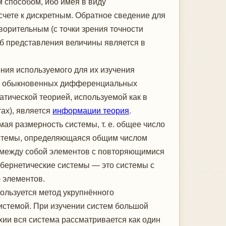
 способом, ибо имея в виду
чете к дискретным. Обратное сведение для
орительным (с точки зрения точности
об представления величины является в
ния используемого для их изучения
ем обыкновенных дифференциальных
тической теорией, используемой как в
тах), является
информации теория
.
ая размерность системы, т. е. общее число
системы, определяющаяся общим числом
х между собой элементов с повторяющимися
ибернетические системы — это системы с
 элементов.
ользуется метод укрупнённого
системой. При изучении систем большой
ии вся система рассматривается как один