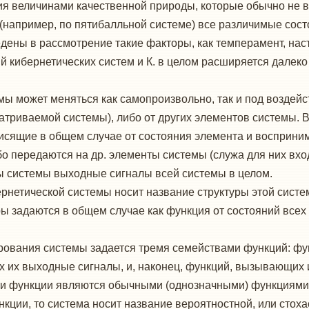
ия величинами качественной природы, которые обычно не 
ь (например, по пятибалльной системе) все различимые со
дены в рассмотрение такие факторы, как темперамент, нас
ий кибернетических систем и К. в целом расширяется далек
ы может меняться как самопроизвольно, так и под воздейс
атриваемой системы), либо от других элементов системы.
исящие в общем случае от состояния элемента и восприн
о передаются на др. элементы системы (служа для них вхо
ы системы выходные сигналы всей системы в целом.
рнетической системы носит название структуры этой систе
ы задаются в общем случае как функция от состояний всех
рования системы задается тремя семействами функций: ф
х их выходные сигналы, и, наконец, функций, вызывающих 
ти функции являются обычными (однозначными) функциями. 
нкции, то система носит название вероятностной, или стох