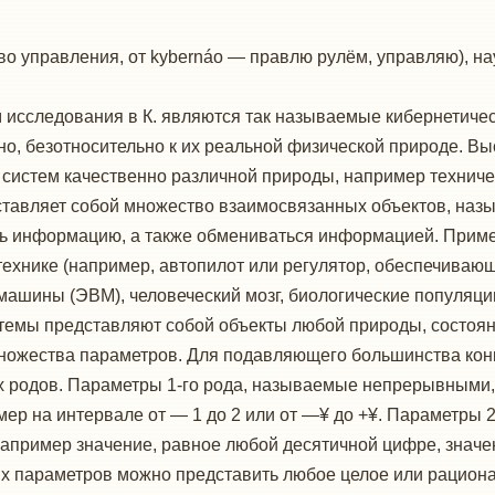
ство управления, от kybernáo — правлю рулём, управляю), н
исследования в К. являются так называемые кибернетическ
но, безотносительно к их реальной физической природе. Вы
систем качественно различной природы, например техниче
ставляет собой множество взаимосвязанных объектов, на
ь информацию, а также обмениваться информацией. Приме
 технике (например, автопилот или регулятор, обеспечива
ашины (ЭВМ), человеческий мозг, биологические популяции
темы представляют собой объекты любой природы, состоян
ножества параметров. Для подавляющего большинства кон
х родов. Параметры 1-го рода, называемые непрерывным
мер на интервале от — 1 до 2 или от —¥ до +¥. Параметры 
пример значение, равное любой десятичной цифре, значения
 параметров можно представить любое целое или рационал