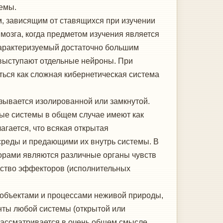
темы.
м, зависящим от ставящихся при изучении
мозга, когда предметом изучения является
 характеризуемый достаточно большим
 выступают отдельные нейроны. При
ться как сложная кибернетическая система
зывается изолированной или замкнутой.
тые системы в общем случае имеют как
гается, что всякая открытая
среды и предающими их внутрь системы. В
торами являются различные органы чувств
едство эффекторов (исполнительных
 объектами и процессами неживой природы,
енты любой системы (открытой или
рассматривается в очень общем смысле,