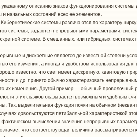
 к указанному описанию знаков функционирования системы 
мы и начальных состояний всех её элементов.
.
Кибернетические системы различаются по характеру цирку
ентов системы, задаются непрерывными параметрами, систе
дискретной системе. В смешанных, или гибридных, системах
рерывные и дискретные является до известной степени усл
ью его изучения, а иногда и удобством использования для 
орошо известно, что свет имеет дискретную, квантовую прир
нности и др. принято обычно характеризовать непрерывным
го их изменения. Другой пример — обычный проволочный ре
малости этих скачков оказывается возможным и удобным сч
. Так, выделительная функция почки на обычном (неквант
случаях довольствуются пятибалльной характеристикой это
ом фактическом вычислении значения непрерывных парамет
означает, что соответствующая величина рассматривается к