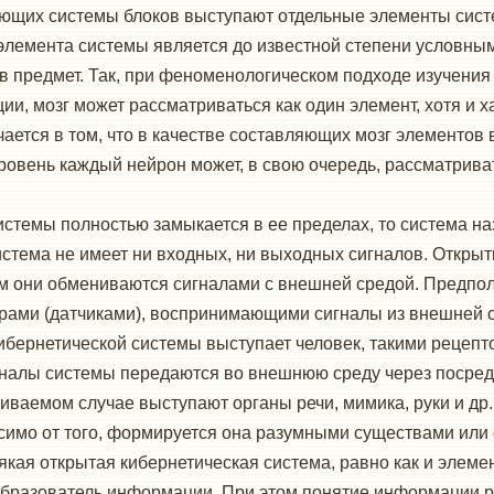
ляющих системы блоков выступают отдельные элементы сис
 элемента системы является до известной степени условны
в предмет. Так, при феноменологическом подходе изучения 
ии, мозг может рассматриваться как один элемент, хотя и
ается в том, что в качестве составляющих мозг элементов
овень каждый нейрон может, в свою очередь, рассматрива
стемы полностью замыкается в ее пределах, то система на
истема не имеет ни входных, ни выходных сигналов. Откры
м они обмениваются сигналами с внешней средой. Предпола
рами (датчиками), воспринимающими сигналы из внешней 
кибернетической системы выступает человек, такими рецеп
сигналы системы передаются во внешнюю среду через поср
риваемом случае выступают органы речи, мимика, руки и др.
исимо от того, формируется она разумными существами или
сякая открытая кибернетическая система, равно как и элем
еобразователь информации. При этом понятие информации 