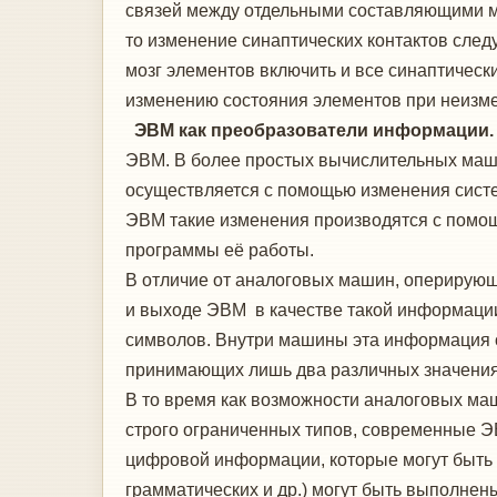
связей между отдельными составляющими мо
то изменение синаптических контактов след
мозг элементов включить и все синаптическ
изменению состояния элементов при неизме
ЭВМ как преобразователи информации.
ЭВМ. В более простых вычислительных маш
осуществляется с помощью изменения сист
ЭВМ такие изменения производятся с помо
программы её работы.
В отличие от аналоговых машин, оперирую
и выходе ЭВМ в качестве такой информации
символов. Внутри машины эта информация об
принимающих лишь два различных значения
В то время как возможности аналоговых ма
строго ограниченных типов, современные Э
цифровой информации, которые могут быть
грамматических и др.) могут быть выполне