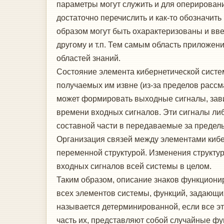
параметры могут служить и для оперирован
достаточно перечислить и как-то обозначит
образом могут быть охарактеризованы и вве
другому и т.п. Тем самым область приложен
областей знаний.
Состояние элемента кибернетической систем
получаемых им извне (из-за пределов рассм
может формировать выходные сигналы, зав
времени входных сигналов. Эти сигналы либ
составной части в передаваемые за предел
Организация связей между элементами кибе
переменной структурой. Изменения структур
входных сигналов всей системы в целом.
Таким образом, описание знаков функциони
всех элементов системы, функций, задающи
называется детерминированной, если все э
часть их, представляют собой случайные фу