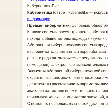
Кибернетика. Рис.
Киберн
е
тика
(от греч. kybernetike — искус
информации
.
Предмет кибернетики.
Основным объектом 
К. такие системы рассматриваются абстракт
находить общие методы подхода к изучению 
Абстрактная кибернетическая система пред
воспринимать, запоминать и перерабатыват
разного рода автоматические регуляторы в
помещении), электронные вычислительные м
Элементы абстрактной кибернетической сис
охарактеризовано значениями некоторого м
достаточным рассматривать параметры дву
значения на том или ином интервале, напри
принимают конечные множества значений, на
С помощью последовательностей дискретных