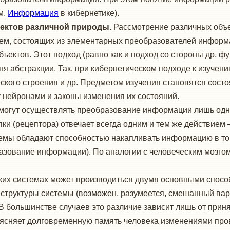
м.
Информация
в кибернетике).
ъектов различной природы.
Рассмотрение различных объе
ем, состоящих из элементарных преобразователей информа
бъектов. Этот подход (равно как и подход со стороны др. 
ня абстракции. Так, при кибернетическом подходе к изучен
ского строения и др. Предметом изучения становятся состо
нейронами и законы изменения их состояний.
огут осуществлять преобразование информации лишь одног
ки (рецептора) отвечает всегда одним и тем же действием
темы обладают способностью накапливать информацию в той
зование информации). По аналогии с человеческим мозгом
их системах может производиться двумя основными способ
 структуры системы (возможен, разумеется, смешанный вар
В большинстве случаев это различие зависит лишь от прин
сняет долговременную память человека изменениями провод