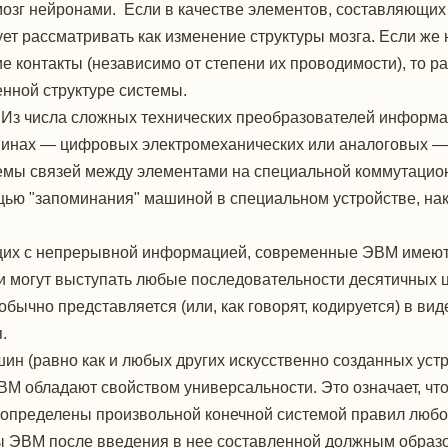
зг нейронами. Если в качестве элементов, составляющих 
ует рассматривать как изменение структуры мозга. Если же
ие контакты (независимо от степени их проводимости), то 
нной структуре системы.
Из числа сложных технических преобразователей информа
инах — цифровых электромеханических или аналоговых — 
емы связей между элементами на специальной коммутацио
щью "запоминания" машиной в специальном устройстве, н
щих с непрерывной информацией, современные ЭВМ имеют 
 могут выступать любые последовательности десятичных ци
ычно представляется (или, как говорят, кодируется) в вид
.
шин (равно как и любых других искусственно созданных ус
ВМ обладают свойством универсальности. Это означает, чт
 определены произвольной конечной системой правил любо
ны ЭВМ после введения в нее составленной должным обра