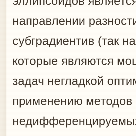
эллипсоидов является
направлении разност
субградиентив (так н
которые являются м
задач негладкой опти
применению методов
недифференцируемых