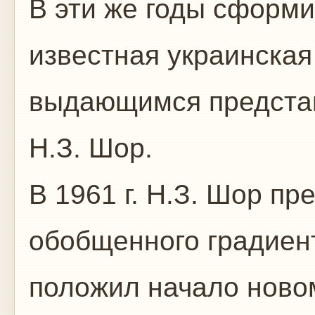
В эти же годы сформ
известная украинская
выдающимся представ
Н.З. Шор.
В 1961 г. Н.З. Шор п
обобщенного градиент
положил начало ново