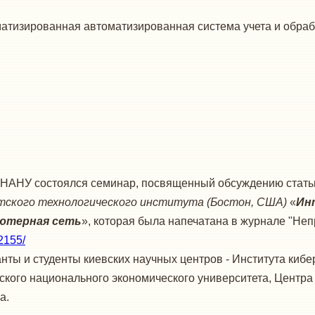
атизированная автоматизированная система учета и обра
АНУ состоялся семинар, посвященный обсуждению стат
етского технологического института (Бостон, США)
«
Ин
ьютерная сеть
», которая была напечатана в журнале "Неп
2155/
анты и студенты киевских научных центров - Института к
вского национального экономического университета, Центра
а.