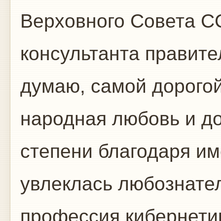
Верховного Совета С
консультанта правите
думаю, самой дорого
народная любовь и до
степени благодаря им
увлеклась любознате
профессия кибернети