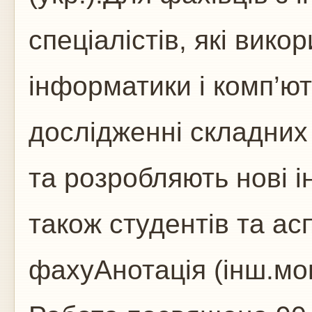
спеціалістів, які вик
інформатики і комп’ют
дослідженні складних 
та розробляють нові і
також студентів та ас
фахуАнотація (інш.мо