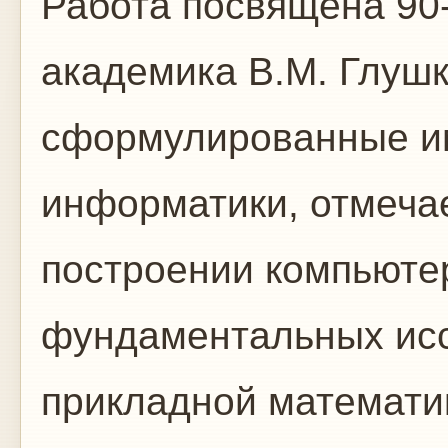
Работа посвящена 90
академика В.М. Глуш
сформулированные им
информатики, отмечае
построении компьюте
фундаментальных исс
прикладной математи