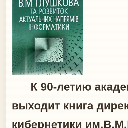
К 90-летию академ
выходит книга дире
кибернетики им.В.М