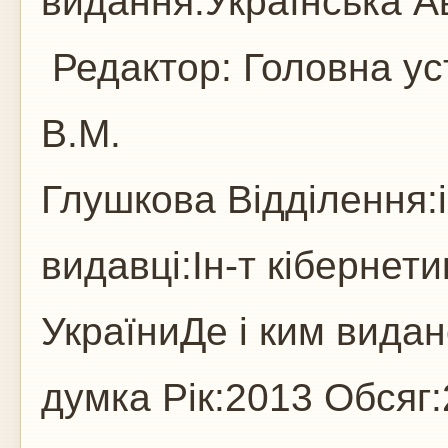
видання:Українська Ав
Редактор: Головна уст
В.М.
Глушкова Відділення:
видавці:Ін-т кібернет
УкраїниДе і ким видан
думка Рік:2013 Обсяг:2