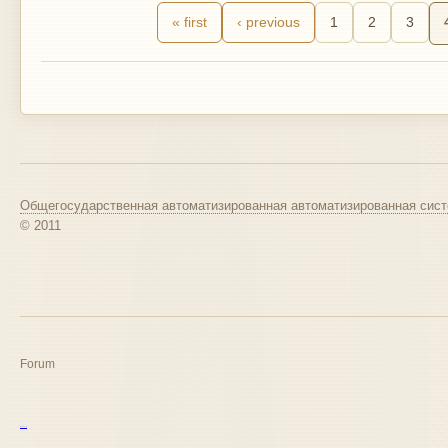
« first
‹ previous
1
2
3
Общегосударственная автоматизированная автоматизированная сист
© 2011
Forum
курс excel