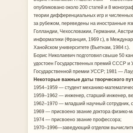
опубликовано около 200 статей и 8 моногра
теории дифференциальных игр и численных 
за рубежом, переведены на иностранные я
Голландии, Чехословакии, Германии, Австри
информатики (Франция, 1969 г.), в Междунаро
Ханойском университете (Вьетнам, 1984 г.).
Борис Николаевич подготовил свыше 50 кан
удостоен Государственных премий СССР и У
Государственной премии УССР; 1981 — Лау
Некоторые важные даты творческого пут
1954–1959 — студент механико-математическ
1959–1962 — инженер, старший инженер, ве
1962–1970 — младший научный сотрудник, ст
1969 — присвоено звание доктора физико-м
1974 — присвоено звание профессора;
1970–1996—заведующий отделом вычислитель