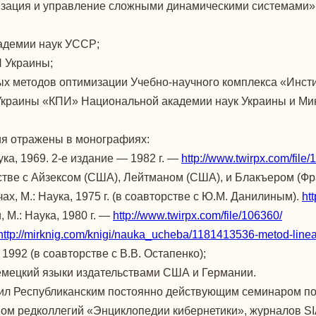
зация и управление сложными динамическими системами» 
адемии наук УССР;
 Украины;
 методов оптимизации Учебно-научного комплекса «Инсти
Украины «КПИ» Национальной академии наук Украины и Ми
я отражены в монографиях:
ка, 1969. 2-е издание — 1982 г. —
http://www.twirpx.com/file/
торстве с Айзексом (США), Лейтманом (США), и Блакъером (Фр
х, М.: Наука, 1975 г. (в соавторстве с Ю.М. Данилиным).
ht
 М.: Наука, 1980 г. —
http://www.twirpx.com/file/106360/
http://mirknig.com/knigi/nauka_ucheba/1181413536-metod-linear
1992 (в соавторстве с В.В. Остапенко);
емецкий языки издательствами США и Германии.
ил Республиканским постоянно действующим семинаром по 
ном редколлегий «Энциклопедии кибернетики», журналов SI