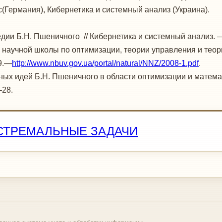
ic(Германия), Кибернетика и системный анализ (Украина).
едии Б.Н. Пшеничного // Кибернетика и системный анализ. 
 научной школы по оптимизации, теории управления и теор
19.—
http://www.nbuv.gov.ua/portal/natural/NNZ/2008-1.pdf
.
чных идей Б.Н. Пшеничного в области оптимизации и матема
–28.
СТРЕМАЛЬНЫЕ ЗАДАЧИ