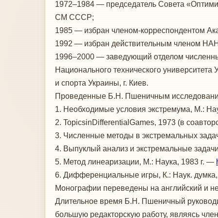
1972–1984 — председатель Совета «Оптими
СМ СССР;
1985 — избран членом-корреспондентом Ак
1992 — избран действительным членом НАН
1996–2000 — заведующий отделом численных
Национального технического университета 
и спорта Украины, г. Киев.
Проведенные Б.Н. Пшеничным исследовани
1. Необходимые условия экстремума, М.: Нау
2. TopicsinDifferentialGames, 1973 (в соав
3. Численные методы в экстремальных задача
4. Выпуклый анализ и экстремальные задачи,
5. Метод линеаризации, М.: Наука, 1983 г. —
6. Дифференциальные игры, К.: Наук. думка, 
Монографии переведены на английский и н
Длительное время Б.Н. Пшеничный руковод
большую редакторскую работу, являясь чле