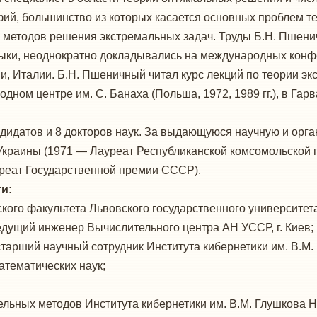
фий, большинство из которых касается основных проблем 
методов решения экстремальных задач. Труды Б.Н. Пшеничн
зыки, неоднократно докладывались на международных конф
и, Италии. Б.Н. Пшеничный читал курс лекций по теории эк
дном центре им. С. Банаха (Польша, 1972, 1989 гг.), в Гарв
дидатов и 8 докторов наук. За выдающуюся научную и орга
краины (1971 — Лауреат Республиканской комсомольской п
реат Государственной премии СССР).
и:
ого факультета Львовского государственного университета,
дущий инженер Вычислительного центра АН УССР, г. Киев;
арший научный сотрудник Института кибернетики им. В.М. 
атематических наук;
ных методов Института кибернетики им. В.М. Глушкова НА