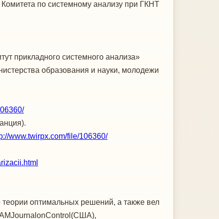
Комитета по системному анализу при ГКНТ
тут прикладного системного анализа»
нистерства образования и науки, молодежи
106360/
анция).
tp://www.twirpx.com/file/106360/
izacii.html
теории оптимальных решений, а также вел
AMJournalonControl(США),