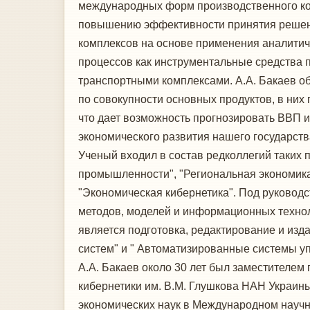
международных форм производственного ко
повышению эффективности принятия решени
комплексов на основе применения аналити
процессов как инструментальные средства 
транспортными комплексами. А.А. Бакаев о
по совокупности основных продуктов, в них
что дает возможность прогнозировать ВВП 
экономического развития нашего государст
Ученый входил в состав редколлегий таких
промышленности", "Региональная экономика
"Экономическая кибернетика". Под руковод
методов, моделей и информационных технол
является подготовка, редактирование и из
систем" и " Автоматизированные системы у
А.А. Бакаев около 30 лет был заместителем
кибернетики им. В.М. Глушкова НАН Украины
экономических наук в Международном науч