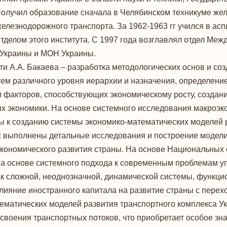
Получил образование сначала в Челябинском техникуме жел
лезнодорожного транспорта. За 1962-1963 гг учился в ас
тделом этого института. С 1997 года возглавлял отдел Меж
 Украины и МОН Украины.
и А.А. Бакаева – разработка методологических основ и со
ем различного уровня иерархии и назначения, определение
 факторов, способствующих экономическому росту, созда
ях экономики. На основе системного исследования макроэк
ды к созданию системы экономико-математических моделей
 выполнены детальные исследования и построение модели 
экономического развития страны. На основе Национальных 
На основе системного подхода к современным проблемам у
к сложной, неоднозначной, динамической системы, функц
ияние иностранного капитала на развитие страны с перехо
ематических моделей развития транспортного комплекса Ук
воения транспортных потоков, что приобретает особое зн