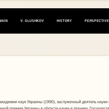
MAIN
V. GLUSHKOV
HISTORY
PERSPECTIV
кадемии наук Украины (1990), заслуженный деятель науки 
нной премии Украины в области науки и техники, Государс