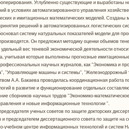
оперирования. Углубленно существующие и выработаны н
й в условиях автоматизированного управления хозяйстве
ческих и имитационных математических моделей. Созданы 
принятия решений в автоматизированных логистических с
босновал систему натуральных показателей модели для пр
 производятся. Он предложил методику оценки объемов тен
и удельный вес теневой экономической деятельности относ
ва, учитывая которые выполнены прогнозные имитационные
 профессиональных научных журналов, как "Экономика и пр
", "Управляющие машины и системы", "Железнодорожный т
ством А.А. Бакаева проводилась координационная работа 
огий в развитие и функционирование отдельных составляю
дание сборников научных трудов "Экономико-математическ
правления и новые информационные технологии ".
 председателя ученых советов по защите докторских диссер
 и председателем диссертационного совета по защите на с
но-учебном центре информационных технологий и систем 