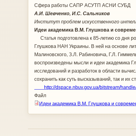
Сфера работы
САПР АСУТП АСНИ СУБД
А.И. Шевченко, И.С. Сальников
Институт проблем искусственного интел
Идеи академика В.М. Глушкова и соврем
Статья подготовлена к 85-летию со дня рож
Глушкова НАН Украины. В ней на основе ли
Малиновского, З.Л. Рабиновича, Г.Л. Гиммел
воспроизведены мысли и идеи академика Гл
исследований и разработок в области вычис
сохранить как суть высказываний, так и их с
http://dspace.nbuv.gov.ua/bitstream/handl
Файл
Идеи академика В.М. Глушкова и совреме