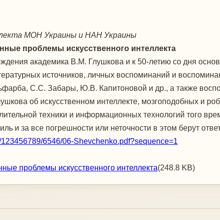
лекта МОН Украины и НАН Украины
енные проблемы искусственного интеллекта
дения академика В.М. Глушкова и к 50-летию со дня основ
тературных источников, личных воспоминаний и воспоминан
ьфарба, С.С. Забары, Ю.В. Капитоновой и др., а также вос
ушкова об искусственном интеллекте, мозгоподобных и роб
лительной техники и информационных технологий того врем
тиль и за все погрешности или неточности в этом берут отве
e/123456789/6546/06-Shevchenko.pdf?sequence=1
нные проблемы искусственного интеллекта
(248.8 KB)