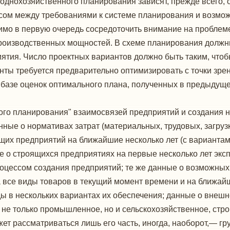
днохозяйственного планирования зависят, прежде всего, от
ом между тре­бованиями к системе планирования и возмож
димо в первую очередь сосредоточить внимание на проблем
роизводственных мощностей. В схеме планирования должн
тия. Чи­сло проектных вариантов должно быть таким, что
нты требуется предварительно оптимизировать с точки зре
базе оценок оптимального плана, полученных в предыдущ
ого планирования" вза­имосвязей предприятий и создания
е о нормати­вах затрат (материальных, трудовых, загрузк
их предприятий на ближайшие несколько лет (с варианта
е о строящихся предприятиях на первые несколько лет экс
роцессом со­здания предприятий; те же данные о возможных
 все виды това­ров в текущий момент времени и на ближай
ы в нескольких вариан­тах их обеспечения; данные о вн
не только промышленное, но и сель­скохозяйственное, строи
ет рассматриваться лишь его часть, иногда, наоборот,— гр