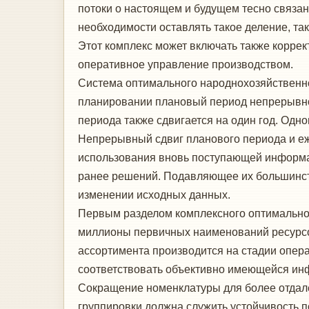
потоки о настоящем и будущем тесно связан
необходимости оставлять такое деление, та
Этот комплекс может включать также коррект
оперативное управление производством.
Система оптимального народнохозяйственно
планировании плановый период непрерывно 
периода также сдвигается на один год. Одн
Непрерывный сдвиг планового периода и еж
использования вновь поступающей информац
ранее решений. Подавляющее их большинств
изменении исходных данных.
Первым разделом комплексного оптимальног
миллионы первичных наименований ресурсов.
ассортимента производится на стадии опер
соответствовать объективно имеющейся инф
Сокращение номенклатуры для более отдале
группировки должна служить устойчивость п