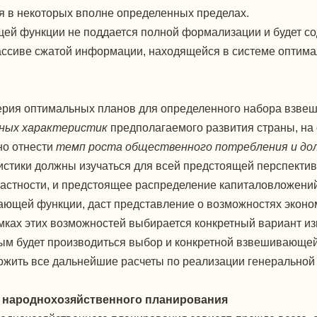
 в некоторых вполне определенных пределах.
ей функции не под­дается полной формализации и будет с
ссиве сжатой информации, находящейся в системе оптима
серия оптимальных планов для определенного набора взвеш
ных характери­стик
предполагаемого развития страны, на 
но отнести
темп роста общественного потребления и дол
истики должны изучаться для всей предстоящей перспектив
в частности, и предстоящее распределение капиталовложени
ающей функции, даст представление о возможностях эконом
ках этих возможностей выбирается конкрет­ный вариант и
мым будет производиться выбор и конкретной взвешивающе
ложить все дальнейшие расчеты по реализа­ции генеральной
о народнохозяйственного планирования