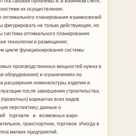
 постановки проблемы и, в конеч­ном счете,
ностями их осуществления.
е оптимального планирования вза­имосвязей
ы фигурировать не только действующие, но
бы система оптималь­ного планирования
ния технологии и размещения;
ем цикле функциониро­вания системы
 новых производственных мощностей нужна в
и оборудования) и ограни­чениях по
ми расширения номенклатуры изделии и
плуатации после завершения строительства,
 (проектных) вариантах всех видов
шую перспективу; данные о
ешней торговле и возможных вари-
тельное, транспортное, торговое. Иногда в
уппа мелких предприятий.