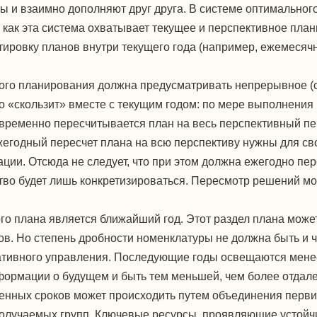
ы и взаимно до­полняют друг друга. В системе оптимально
к как эта система охватывает текущее и перспективное план
иров­ку планов внутри текущего года (например, ежемесячн
го планирования долж­на предусматривать непрерывное (с
«скользит» вместе с текущим годом: по мере выполнения 
овременно пересчитывается план на весь перспективный пе
егодный пересчет пла­на на всю перспективу нужны для с
ии. Отсюда не следует, что при этом должна ежегодно пер
о будет лишь конкре­тизироваться. Пересмотр решений мож
о плана является бли­жайший год. Этот раздел плана може
 Но степень дроб­ности номенклатуры не должна быть и ч
ативного управ­ления. Последующие годы освещаются мене
ормации о будущем и быть тем меньшей, чем более отдале
нных сроков может происходить путем объединения первич
олучаемых групп. Ключевые ресурсы, проявляющие устойчив