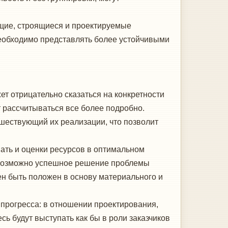
щие, строящиеся и проектируемые
еобходимо представлять более устойчи­выми
отрицательно сказаться на кон­кретности
 рассчитываться все бо­лее подробно.
ествующий их реали­зации, что позволит
ть и оценки ресурсов в оптималь­ном
 возможно успешное решение про­блемы
ен быть положен в основу мате­риального и
прогресса: в отношении проекти­рования,
сь будут выступать как бы в роли заказчиков