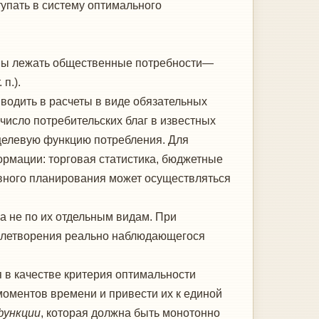
тупать в систему оптимального
ны лежать общественные потребно­сти—
п.).
водить в расчеты в виде обяза­тельных
число потребительских благ в известных
целевую функцию потребле­ния. Для
формации: торговая статистика, бюджетные
вного планирования может осуществляться
а не по их отдельным видам. При
овлетворения реально наблюдаю­щегося
в качестве критерия оптималь­ности
моментов времени и привести их к единой
функции
, которая должна быть монотонно