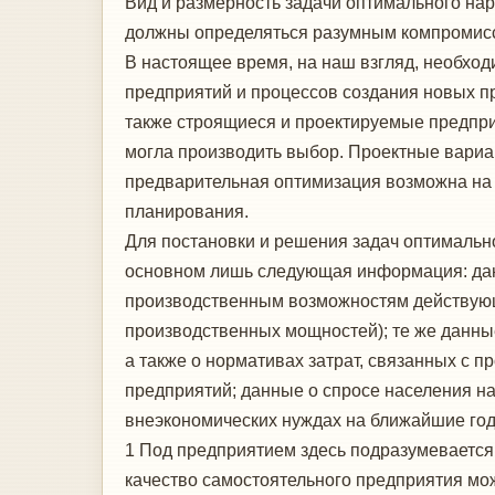
Вид и размерность задачи оптимального наро
должны определяться разумным компромисс
В настоящее время, на наш взгляд, необхо
предприятий и процессов создания новых п
также строящиеся и проектируемые предприя
могла производить выбор. Проектные вариа
предварительная оптимизация возможна на 
планирования.
Для постановки и решения задач оптимальн
основном лишь следующая информация: данны
производственным возможностям действующ
производственных мощностей); те же данны
а также о нормативах затрат, связанных с п
предприятий; данные о спросе населения на
внеэкономических нуждах на ближайшие год
1 Под предприятием здесь подразумевается 
качество самостоя­тельного предприятия мож