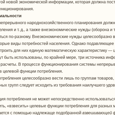
той но­вой экономической информации, которая должна пос
нкциониро­вания.
ности
 непрерывного народно­хозяйственного планирования долж
ния и т. д., а также внеэкономические нужды (оборона и т. 
ься по-разному. Вне­экономические нужды целесообразно в
торые виды потреб­ностей населения. Однако подавляющее 
строить для них единую математическую характеристику — 
ут быть использо­ваны, по крайней мере, три источника ин
 расчеты. В про­цессе функционирования системы непреры
в целевой функции потребления.
ребления целесооб­разно вести лишь по группам товаров, 
ных групп следует ис­ходить из требования наилучшего уд
ия потребления не может непосредственно использоваться 
ть, «взвесить» целе­вые функции потребления для разных 
игается с помощью надлежаще подобранной
взвешивающей 