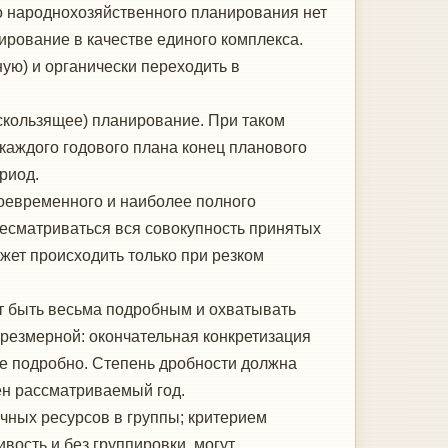
го народнохозяйственного планирования нет
ирование в качестве единого комплекса.
ую) и органиче­ски переходить в
кользящее) планирование. При та­ком
каждого годового плана конец планового
риод.
воевременного и наиболее полного
есматриваться вся совокупность приня­тых
ет происходить только при рез­ком
т быть весьма подробным и охва­тывать
резмерной: окончательная кон­кретизация
е подробно. Степень дроб­ности должна
н рассматривае­мый год.
ных ресурсов в группы; крите­рием
ость и без группировки, мо­гут