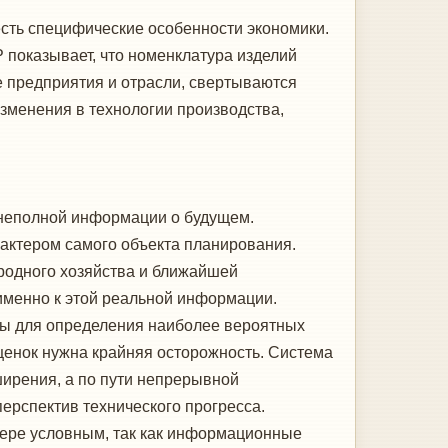
сть специфические особенности экономики.
 показывает, что номенклатура изделий
е предприятия и отрасли, свертываются
менения в технологии про­изводства,
неполной информации о буду­щем.
ктером самого объекта пла­нирования.
родного хозяйства и ближайшей
 именно к этой реальной информации.
ы для определения наиболее вероят­ных
ценок нужна крайняя осторожность. Система
ширения, а по пути непрерывной
ерспектив технического прогресса.
мере условным, так как информа­ционные