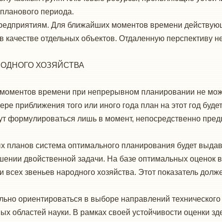
 планового периода.
предприятиям. Для бли­жайших моментов времени действую
 качестве отдельных объек­тов. Отдаленную перспективу н
ОДНОГО ХОЗЯЙСТВА
оментов времени при непрерывном планировании не может 
 приближе­ния того или иного года план на этот год будет
т формули­роваться лишь в момент, непосредственно предш
.
 планов система опти­мального планирования будет выдава
ешении двойственной за­дачи. На базе оптимальных оценок
 всех звеньев народ­ного хозяйства. Этот показатель долж
ьно ориентироваться в выборе направлений технического 
х областей науки. В рамках своей устойчивости оценки зде