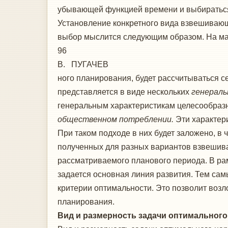
убывающей функцией времени и выбираться
Установление конкретного вида взвешивающ
выбор мыслится следующим образом. На ма
96
В. ПУГАЧЕВ
ного планирования, будет рассчитываться 
представляется в виде нескольких
генераль
генеральным характеристикам целесообраз
общественном потреб­лении.
Эти характер
При таком подхо­де в них будет заложено, 
получен­ных для разных вариантов взвешив
рассматриваемого планового периода. В рам
задается основная линия развития. Тем са
критерии оптималь­ности. Это позволит воз
планиро­вания.
Вид и размерность задачи оптимальног