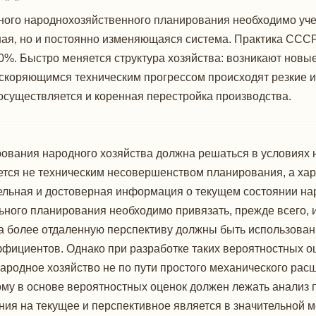
*
ного народнохозяй­ственного планирования необходимо уче
ная, но и постоянно изменяющаяся система. Практика СССР
%. Быстро ме­няется структура хозяйства: возникают новы
скоряющимся техническим прогрессом происходят резкие из
 осуществляется и коренная перестройка производства.
рования народного хозяйства должна решаться в условиях 
тся не техническим несовершенством планирования, а хара
тельная и достоверная информация о текущем состоянии на
ьного планирования необхо­димо привязать, прежде всего,
более отдаленную пер­спективу должны быть использован
ффициентов. Однако при разработке таких вероятностных о
ародное хозяйство не по пути простого механического рас
му в основе вероятностных оценок должен лежать анализ п
я на текущее и пер­спективное является в значительной 