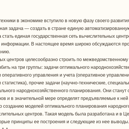
хники в экономике вступило в новую фазу своего развития
ная задача — со­здать в стране единую автоматизированну
 стать единая государственная сеть вычислительных центр
 информации. В настоя­щее время широко обсуждаются проб
анию.
ых центров целесооб­разно строить по межведомственному 
збить на три группы: задачи оптимального народнохозяйств
и оперативного управления и учета (оперативное управлен
статистика), прочие задачи (научно-технические, специаль
ьного народ­нохозяйственного планирования. Они станут о
ов и в значительной мере определят предъявляемые к ней 
по созда­нию моделей оптимального планирования народног
ислительных центров. Такая модель была разработана и в 
орые принципы ее построения и следующие из нее выводы