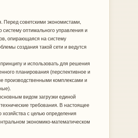
. Перед советскими экономиста­ми,
ю систему оптимального управления и
ов, опирающаяся на систе­му
лемы создания такой сети и ве­дутся
принципу и использовать для ре­шения
енного планирования (перспек­тивное и
ие производственными ком­плексами и
ные).
сновным ви­дом загрузки единой
технические требо­вания. В настоящее
о хозяйства с целью определения
Центральном экономико-математическом
.