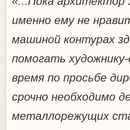
«...Пока архитектор
именно ему не нрави
машиной контурах зд
помогать художнику
время по просьбе ди
срочно необходимо д
металлорежущих ста