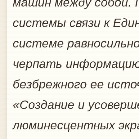
машин между собой. 
системы связи к Еди
системе равносильно
черпать информацию
безбрежного ее исто
«Создание и усовер
люминесцентных экра