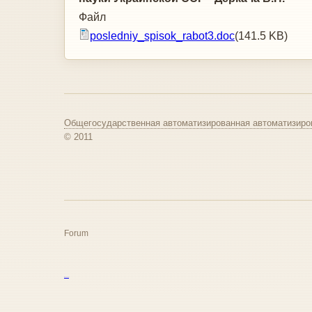
Файл
posledniy_spisok_rabot3.doc
(141.5 KB)
Общегосударственная автоматизированная автоматизиро
© 2011
Forum
курс excel