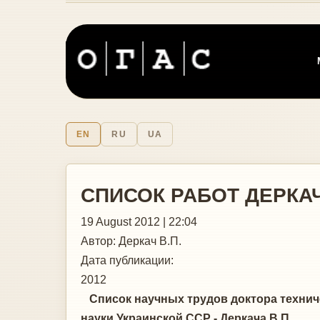
EN
RU
UA
СПИСОК РАБОТ ДЕРКА
19 August 2012 | 22:04
Автор:
Деркач В.П.
Дата публикации:
2012
Список научных трудов доктора техничес
науки Украинской ССР - Деркача В.П.