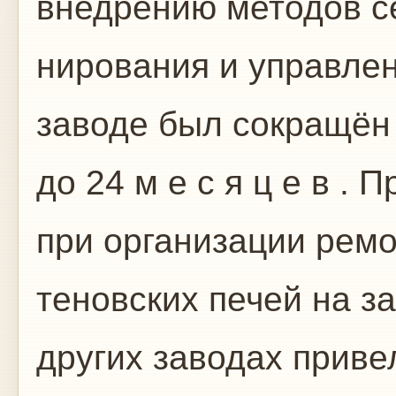
внедрению методов с
нирования и управле
заводе был сокращён 
до 24 м е с я ц е в .
при организации рем
теновских печей на з
других заводах приве