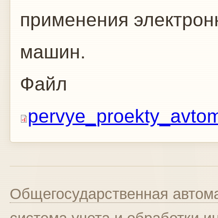
применения электрон
машин.
Файл
pervye_proekty_avtomat
Общегосударственная автома