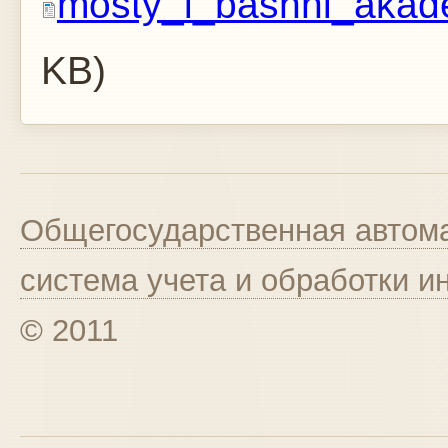
mosty_i_bashni_akad
KB)
Общегосударственная автома
система учета и обработки 
© 2011