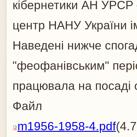
кібернетики АН УРСР 
центр НАНУ України і
Наведені нижче спогад
"феофанівським" пері
працювала на посаді 
Файл
m1956-1958-4.pdf
(4.