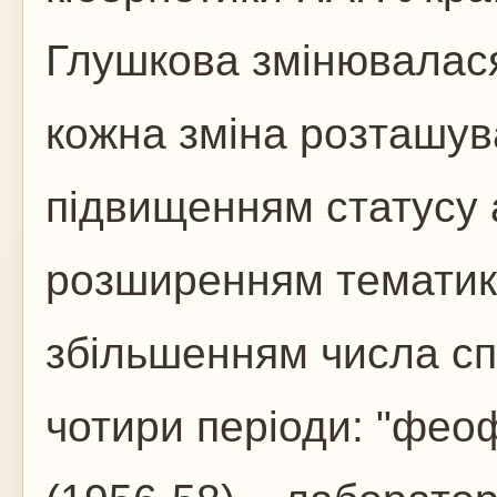
Глушкова змінювалася
кожна зміна розташув
підвищенням статусу 
розширенням тематики 
збільшенням числа сп
чотири періоди: "фео