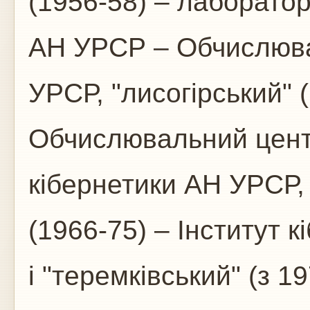
(1956-58) – лаборатор
АН УРСР – Обчислюв
УРСР, "лисогірський" 
Обчислювальний цент
кібернетики АН УРСР,
(1966-75) – Інститут 
і "теремківський" (з 1