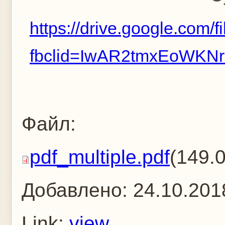
https://drive.google.
fbclid=IwAR2tmxEoWK
Файл:
pdf_multiple.pdf
(149.
Добавлено:
24.10.201
Link:
view