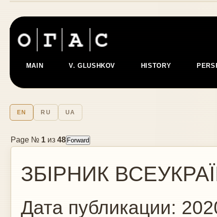
MAIN
V. GLUSHKOV
HISTORY
PERS
EN
RU
UA
Page №
1
из
48
ЗБІРНИК ВСЕУКРАЇ
Дата публикации:
202