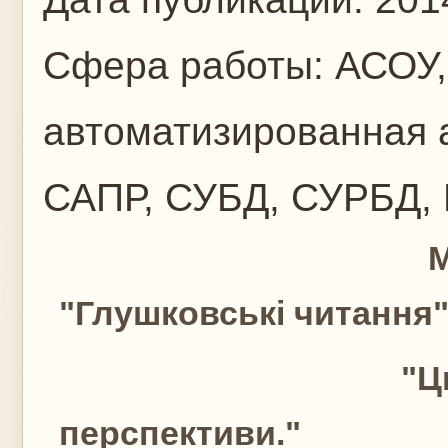
Сфера работы:
АСОУ,
автоматизированная 
САПР, СУБД, СУРБД,
Матеріали IV Вс
"Глушковські читання
"Цифрова революц
перспективи."