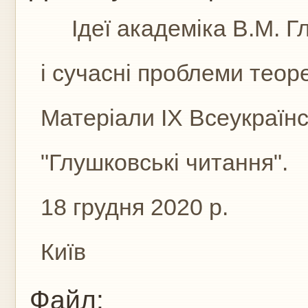
Ідеї академіка В.М. Г
і сучасні проблеми теор
Матеріали IX Всеукраїнс
"Глушковські читання".
18 грудня 2020 р.
Київ
Файл: