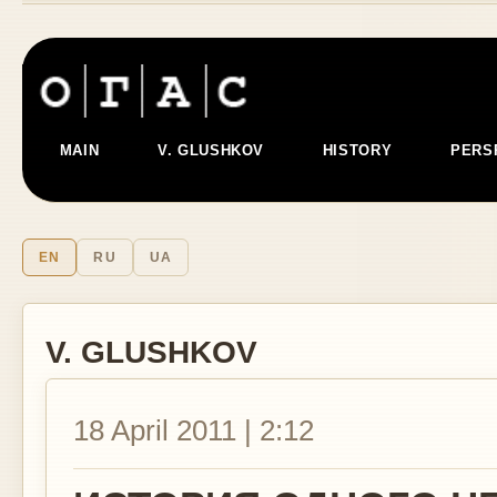
MAIN
V. GLUSHKOV
HISTORY
PERS
EN
RU
UA
V. GLUSHKOV
18 April 2011 | 2:12