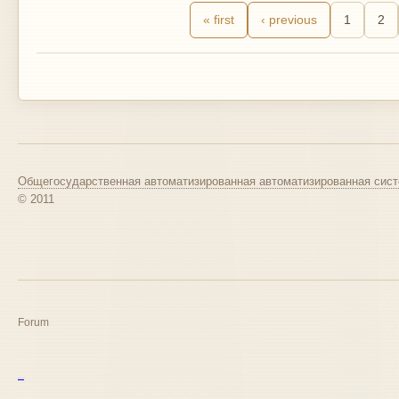
« first
‹ previous
1
2
Общегосударственная автоматизированная автоматизированная сист
© 2011
Forum
курс excel