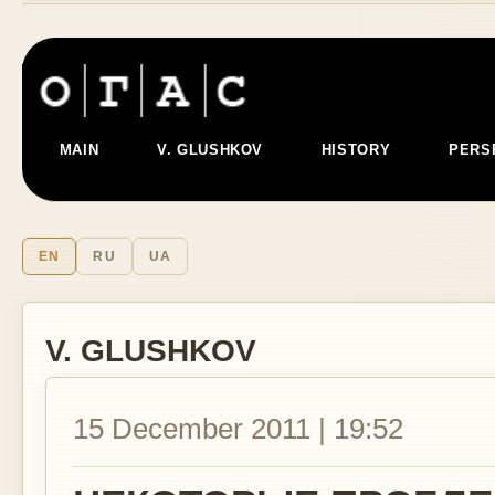
MAIN
V. GLUSHKOV
HISTORY
PERS
EN
RU
UA
V. GLUSHKOV
15 December 2011 | 19:52