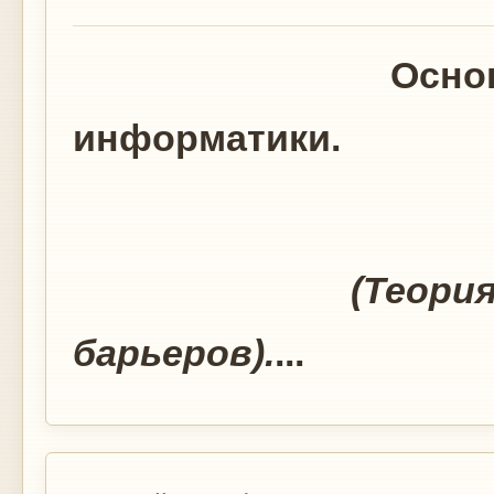
Осно
информатики.
(Теория трех
барьеров).
...