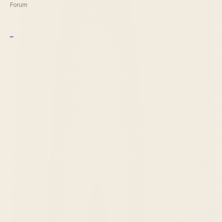
Forum
курс excel