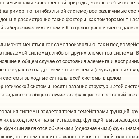
ия величинами качественной природы, которые обычно не 
ь (например, по пятибалльной системе) все различимые со
дены в рассмотрение такие факторы, как темперамент, нас
ий кибернетических систем и К. в целом расширяется далек
ы может меняться как самопроизвольно, так и под воздейс
атриваемой системы), либо от других элементов системы.
исящие в общем случае от состояния элемента и восприн
о передаются на др. элементы системы (служа для них вхо
ы системы выходные сигналы всей системы в целом.
рнетической системы носит название структуры этой систе
ы задаются в общем случае как функция от состояний всех
рования системы задается тремя семействами функций: ф
х их выходные сигналы, и, наконец, функций, вызывающих 
ти функции являются обычными (однозначными) функциями. 
нкции, то система носит название вероятностной, или стох