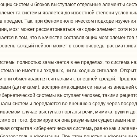
ляющих системы блоков выступают отдельные элементы сис
 элемента системы является до известной степени условны
в предмет. Так, при феноменологическом подходе изучения 
ии, мозг может рассматриваться как один элемент, хотя и
ается в том, что в качестве составляющих мозг элементов
овень каждый нейрон может, в свою очередь, рассматрива
стемы полностью замыкается в ее пределах, то система на
истема не имеет ни входных, ни выходных сигналов. Откры
м они обмениваются сигналами с внешней средой. Предпола
рами (датчиками), воспринимающими сигналы из внешней 
кибернетической системы выступает человек, такими рецеп
сигналы системы передаются во внешнюю среду через поср
риваемом случае выступают органы речи, мимика, руки и др.
исимо от того, формируется она разумными существами или
сякая открытая кибернетическая система, равно как и элем
еобразователь информации. При этом понятие информации 