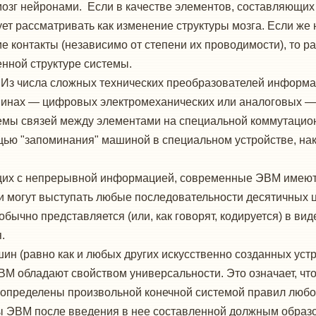
зг нейронами. Если в качестве элементов, составляющих 
ует рассматривать как изменение структуры мозга. Если же
ие контакты (независимо от степени их проводимости), то 
нной структуре системы.
Из числа сложных технических преобразователей информа
инах — цифровых электромеханических или аналоговых — 
емы связей между элементами на специальной коммутацио
щью "запоминания" машиной в специальном устройстве, н
щих с непрерывной информацией, современные ЭВМ имеют 
 могут выступать любые последовательности десятичных ци
ычно представляется (или, как говорят, кодируется) в вид
.
шин (равно как и любых других искусственно созданных ус
ВМ обладают свойством универсальности. Это означает, чт
 определены произвольной конечной системой правил любо
ны ЭВМ после введения в нее составленной должным обра