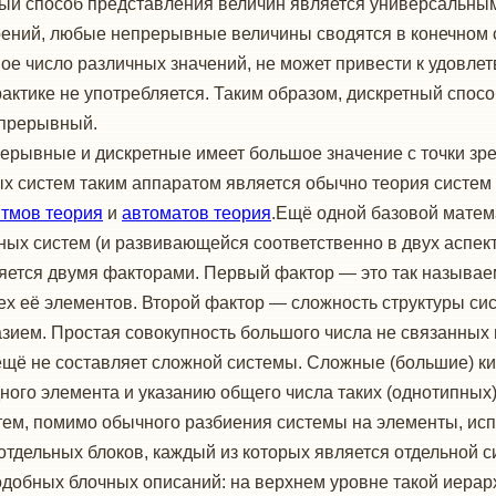
ный способ представления величин является универсальным
ений, любые непрерывные величины сводятся в конечном с
 число различных значений, не может привести к удовлетв
рактике не употребляется. Таким образом, дискретный спос
епрерывный.
ерывные и дискретные имеет большое значение с точки зре
ых систем таким аппаратом является обычно теория сист
итмов теория
и
автоматов теория
.Ещё одной базовой матема
вных систем (и развивающейся соответственно в двух аспек
ется двумя факторами. Первый фактор — это так называем
ех её элементов. Второй фактор — сложность структуры 
азием. Простая совокупность большого числа не связанны
 ещё не составляет сложной системы. Сложные (большие) к
ого элемента и указанию общего числа таких (однотипных)
тем, помимо обычного разбиения системы на элементы, исп
отдельных блоков, каждый из которых является отдельной 
добных блочных описаний: на верхнем уровне такой иерарх