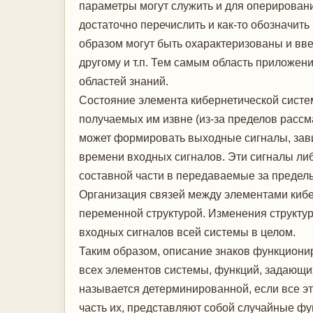
параметры могут служить и для оперирован
достаточно перечислить и как-то обозначит
образом могут быть охарактеризованы и вве
другому и т.п. Тем самым область приложен
областей знаний.
Состояние элемента кибернетической систем
получаемых им извне (из-за пределов рассм
может формировать выходные сигналы, зав
времени входных сигналов. Эти сигналы либ
составной части в передаваемые за предел
Организация связей между элементами кибе
переменной структурой. Изменения структур
входных сигналов всей системы в целом.
Таким образом, описание знаков функциони
всех элементов системы, функций, задающи
называется детерминированной, если все э
часть их, представляют собой случайные фу