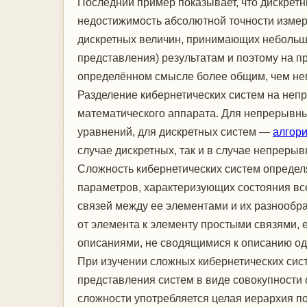
Последний пример показывает, что дискрет
недостижимость абсолютной точности измер
дискретных величин, принимающих небольшое
представления) результатам и поэтому на п
определённом смысле более общим, чем н
Разделение кибернетических систем на непр
математического аппарата. Для непрерывн
уравнений, для дискретных систем —
алгор
случае дискретных, так и в случае непреры
Сложность кибернетических систем определя
параметров, характеризующих состояния вс
связей между ее элементами и их разнообр
от элемента к элементу простыми связями,
описаниями, не сводящимися к описанию одн
При изучении сложных кибернетических сис
представления систем в виде совокупности 
сложности употребляется целая иерархия по