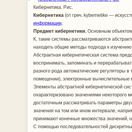
Кибернетика. Рис.
Киберн
е
тика
(от греч. kybernetike — искус
информации
.
Предмет кибернетики.
Основным объектом 
К. такие системы рассматриваются абстракт
находить общие методы подхода к изучению 
Абстрактная кибернетическая система пред
воспринимать, запоминать и перерабатыват
разного рода автоматические регуляторы в
помещении), электронные вычислительные м
Элементы абстрактной кибернетической сис
охарактеризовано значениями некоторого м
достаточным рассматривать параметры дву
значения на том или ином интервале, напри
принимают конечные множества значений, на
С помощью последовательностей дискретных