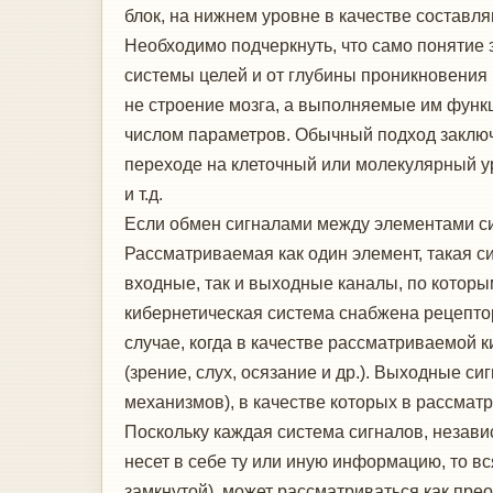
блок, на нижнем уровне в качестве состав
Необходимо подчеркнуть, что само понятие
системы целей и от глубины проникновения 
не строение мозга, а выполняемые им функц
числом параметров. Обычный подход заключ
переходе на клеточный или молекулярный ур
и т.д.
Если обмен сигналами между элементами си
Рассматриваемая как один элемент, такая с
входные, так и выходные каналы, по которы
кибернетическая система снабжена рецепто
случае, когда в качестве рассматриваемой 
(зрение, слух, осязание и др.). Выходные 
механизмов), в качестве которых в рассмат
Поскольку каждая система сигналов, незав
несет в себе ту или иную информацию, то в
замкнутой), может рассматриваться как пр