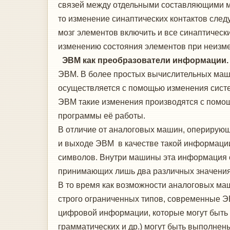
связей между отдельными составляющими мо
то изменение синаптических контактов след
мозг элементов включить и все синаптическ
изменению состояния элементов при неизме
ЭВМ как преобразователи информации.
ЭВМ. В более простых вычислительных маш
осуществляется с помощью изменения сист
ЭВМ такие изменения производятся с помо
программы её работы.
В отличие от аналоговых машин, оперирую
и выходе ЭВМ в качестве такой информации
символов. Внутри машины эта информация об
принимающих лишь два различных значения
В то время как возможности аналоговых ма
строго ограниченных типов, современные Э
цифровой информации, которые могут быть
грамматических и др.) могут быть выполне