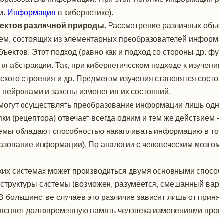
м.
Информация
в кибернетике).
ъектов различной природы.
Рассмотрение различных объе
ем, состоящих из элементарных преобразователей информа
бъектов. Этот подход (равно как и подход со стороны др. 
ня абстракции. Так, при кибернетическом подходе к изучен
ского строения и др. Предметом изучения становятся состо
нейронами и законы изменения их состояний.
огут осуществлять преобразование информации лишь одног
ки (рецептора) отвечает всегда одним и тем же действием
темы обладают способностью накапливать информацию в той
зование информации). По аналогии с человеческим мозгом
их системах может производиться двумя основными способ
 структуры системы (возможен, разумеется, смешанный вар
В большинстве случаев это различие зависит лишь от прин
сняет долговременную память человека изменениями провод