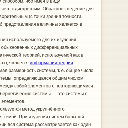
 способом, ибо имея в виду
чете к дискретным. Обратное сведение для
орительным (с точки зрения точности
об представления величины является в
ния используемого для их изучения
ем обыкновенных дифференциальных
тической теорией, используемой как в
тах), является
информации теория
.
ая размерность системы, т. е. общее число
системы, определяющаяся общим числом
х между собой элементов с повторяющимися
ибернетические системы — это системы с
 элементов.
ользуется метод укрупнённого
системой. При изучении систем большой
ии вся система рассматривается как один