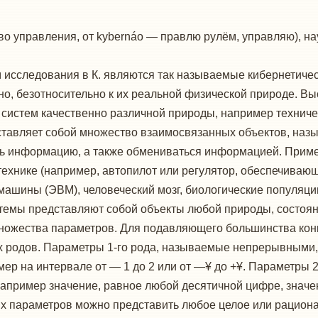
ство управления, от kybernáo — правлю рулём, управляю), н
исследования в К. являются так называемые кибернетическ
но, безотносительно к их реальной физической природе. Вы
систем качественно различной природы, например техниче
ставляет собой множество взаимосвязанных объектов, на
ь информацию, а также обмениваться информацией. Приме
 технике (например, автопилот или регулятор, обеспечива
ашины (ЭВМ), человеческий мозг, биологические популяции
темы представляют собой объекты любой природы, состоян
ножества параметров. Для подавляющего большинства кон
х родов. Параметры 1-го рода, называемые непрерывным
мер на интервале от — 1 до 2 или от —¥ до +¥. Параметры 
пример значение, равное любой десятичной цифре, значения
 параметров можно представить любое целое или рационал