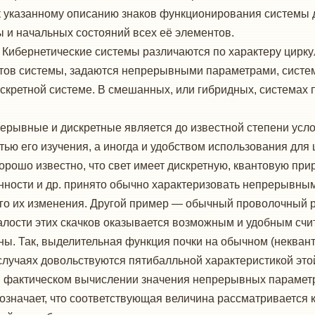
 к указанному описанию знаков функционирования системы 
мы и начальных состояний всех её элементов.
.
Кибернетические системы различаются по характеру цирку
ентов системы, задаются непрерывными параметрами, систе
дискретной системе. В смешанных, или гибридных, системах
рерывные и дискретные является до известной степени усл
ью его изучения, а иногда и удобством использования для 
орошо известно, что свет имеет дискретную, квантовую прир
нности и др. принято обычно характеризовать непрерывным
го их изменения. Другой пример — обычный проволочный ре
малости этих скачков оказывается возможным и удобным сч
. Так, выделительная функция почки на обычном (неквант
случаях довольствуются пятибалльной характеристикой это
ом фактическом вычислении значения непрерывных парамет
означает, что соответствующая величина рассматривается к