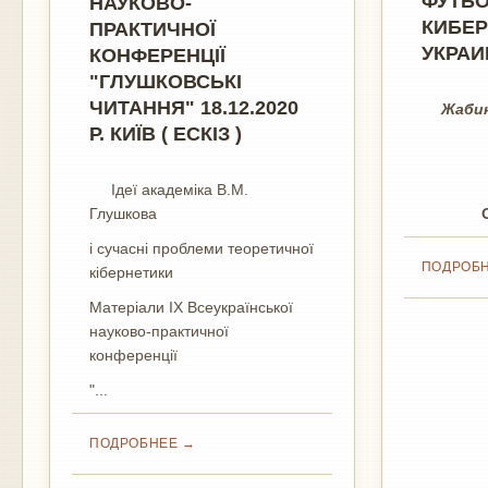
ФУТБ
НАУКОВО-
КИБЕР
ПРАКТИЧНОЇ
УКРАИ
КОНФЕРЕНЦІЇ
"ГЛУШКОВСЬКІ
ЧИТАННЯ" 18.12.2020
Жабин
Р. КИЇВ ( ЕСКІЗ )
Ідеї академіка В.М.
Глушкова
і сучасні проблеми теоретичної
ПОДРОБ
кібернетики
Матеріали IX Всеукраїнської
науково-практичної
конференції
"...
ПОДРОБНЕЕ