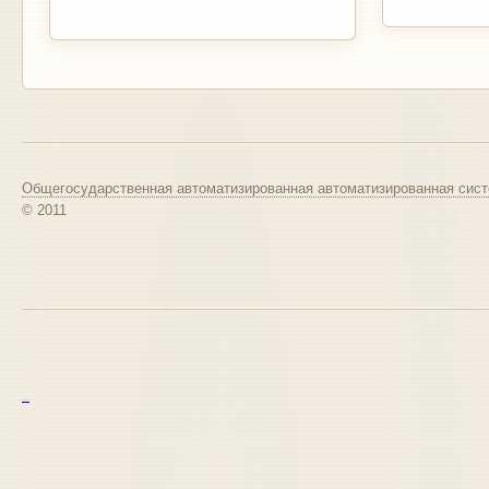
Общегосударственная автоматизированная автоматизированная сист
© 2011
курс excel